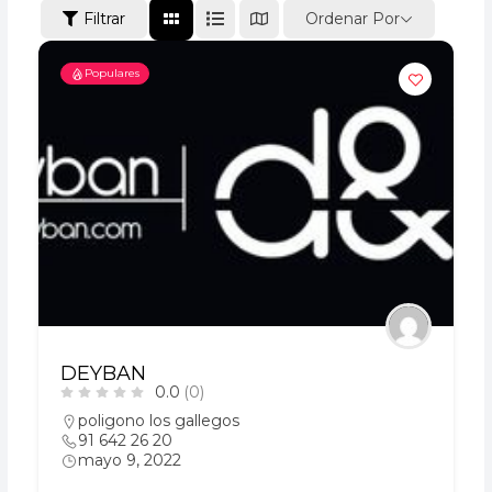
Ordenar Por
Filtrar
Populares
DEYBAN
0.0
(0)
poligono los gallegos
91 642 26 20
mayo 9, 2022