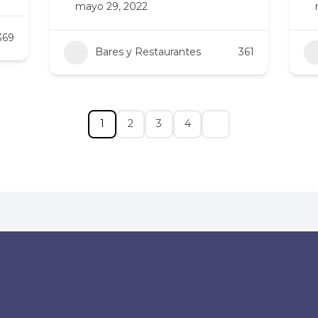
mayo 29, 2022
369
Bares y Restaurantes
361
1
2
3
4