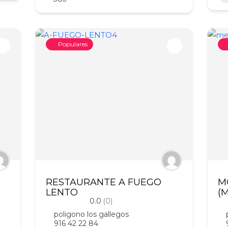
Populares
A
RESTAURANTE A FUEGO
MO
LENTO
(
0.0
(0)
poligono los gallegos
916 42 22 84