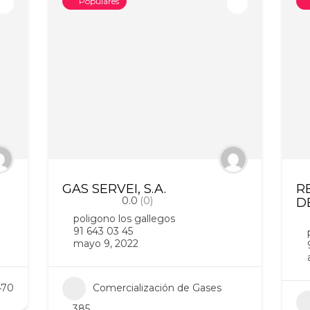
Populares
GAS SERVEI, S.A.
R
0.0
(0)
D
poligono los gallegos
91 643 03 45
mayo 9, 2022
470
Comercialización de Gases
385