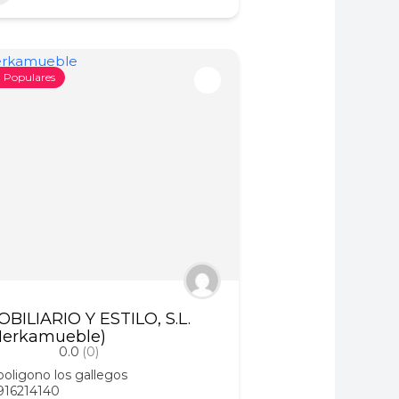
Populares
BILIARIO Y ESTILO, S.L.
Merkamueble)
0.0
(0)
poligono los gallegos
916214140